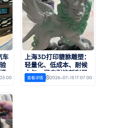
汽
车
上
海
3
D
打
印
貔
貅
雕
塑
：
验
轻
量
化
、
低
成
本
、
耐
候
提
十
年
，
门
店
引
流
新
利
器
:03:00
2026-07-15 17:07:00
查看详情