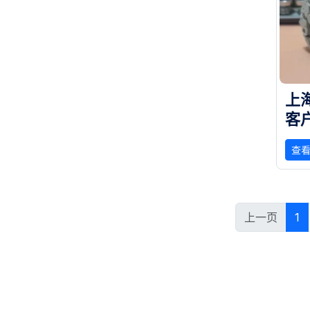
上
客
，
查
上一页
1