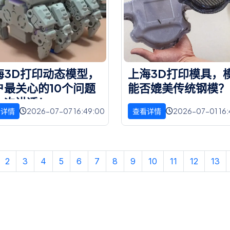
海
3
D
打
印
动
态
模
型
，
上
海
3
D
打
印
模
具
，
户
最
关
心
的
1
0
个
问
题
能
否
媲
美
传
统
钢
模
？
一
次
讲
透
！
2026-07-07 16:49:00
2026-07-01 16:
看详情
查看详情
2
3
4
5
6
7
8
9
10
11
12
13