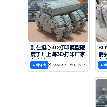
别
在
担
心
3
D
打
印
模
型
硬
S
L
度
了
！
上
海
3
D
打
印
厂
家
需
有
方
法
！
业
2026-08-05 17:20:34
查看详情
查
说