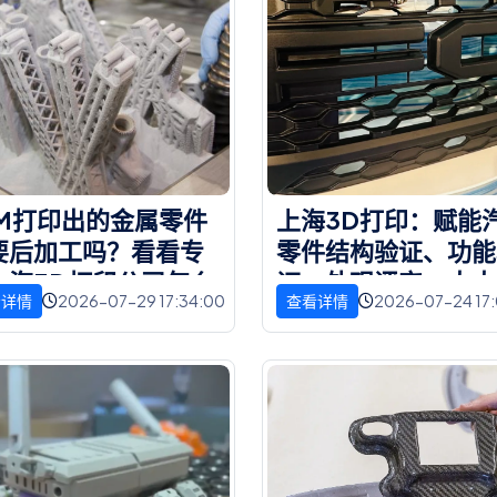
M
打
印
出
的
金
属
零
件
上
海
3
D
打
印
：
赋
能
要
后
加
工
吗
？
看
看
专
零
件
结
构
验
证
、
功
能
上
海
3
D
打
印
公
司
怎
么
证
、
外
观
评
审
，
大
大
2026-07-29 17:34:00
2026-07-24 17
看详情
查看详情
高
研
发
效
率